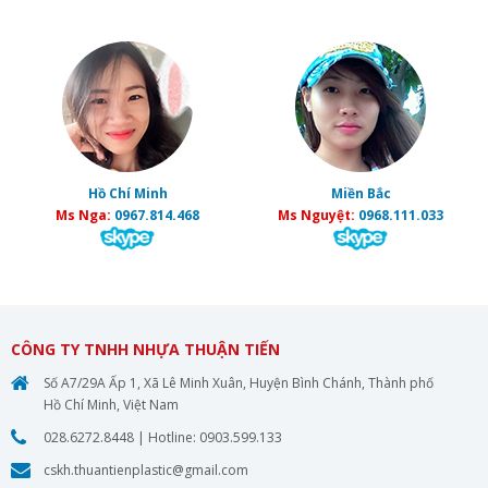
Hồ Chí Minh
Miền Bắc
Ms Nga:
0967.814.468
Ms Nguyệt:
0968.111.033
CÔNG TY TNHH NHỰA THUẬN TIẾN
Số A7/29A Ấp 1, Xã Lê Minh Xuân, Huyện Bình Chánh, Thành phố
Hồ Chí Minh, Việt Nam
028.6272.8448
| Hotline:
0903.599.133
cskh.thuantienplastic@gmail.com