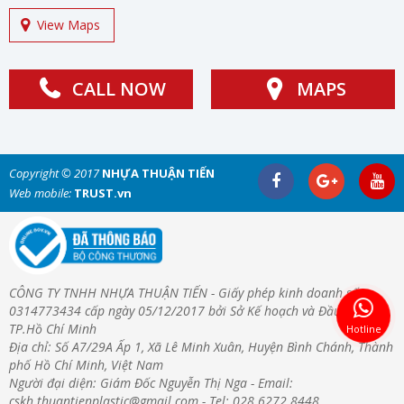
View Maps
CALL NOW
MAPS
Copyright © 2017
NHỰA THUẬN TIẾN
Web mobile:
TRUST.vn
CÔNG TY TNHH NHỰA THUẬN TIẾN - Giấy phép kinh doanh số:
0314773434 cấp ngày 05/12/2017 bởi Sở Kế hoạch và Đầu Tư
TP.Hồ Chí Minh
Hotline
Địa chỉ: Số A7/29A Ấp 1, Xã Lê Minh Xuân, Huyện Bình Chánh, Thành
phố Hồ Chí Minh, Việt Nam
Người đại diện: Giám Đốc Nguyễn Thị Nga - Email:
cskh.thuantienplastic@gmail.com - Tel: 028.6272.8448