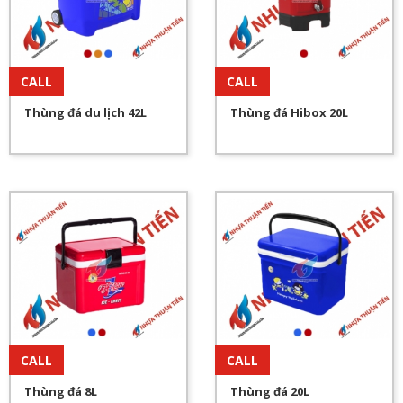
CÔNG TY TNHH NHỰA THUẬN TIẾN
Địa chỉ:
Số A7/29A Ấp 1, Xã Lê Minh Xuân, Huyện Bình
Chánh, Thành phố Hồ Chí Minh, Việt Nam
CALL
CALL
Hotline:
028.6272.8448
-
0903.599.133
Thùng đá du lịch 42L
Thùng đá Hibox 20L
Email:
cskh.thuantienplastic@gmail.com
CALL
CALL
Thùng đá 8L
Thùng đá 20L