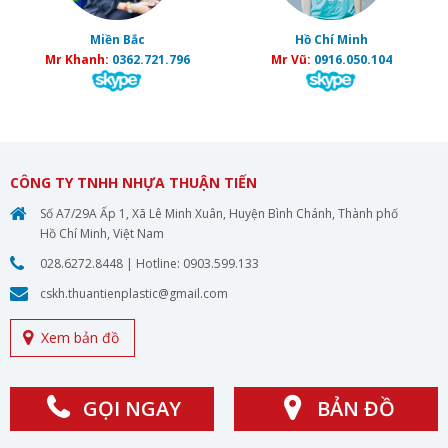
Miền Bắc
Hồ Chí Minh
Mr Khanh:
0362.721.796
Mr Vũ:
0916.050.104
CÔNG TY TNHH NHỰA THUẬN TIẾN
Số A7/29A Ấp 1, Xã Lê Minh Xuân, Huyện Bình Chánh, Thành phố
Hồ Chí Minh, Việt Nam
028.6272.8448
| Hotline:
0903.599.133
cskh.thuantienplastic@gmail.com
Xem bản đồ
GỌI NGAY
BẢN ĐỒ