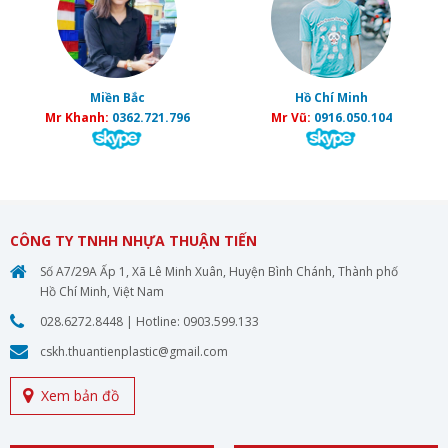
Miền Bắc
Hồ Chí Minh
Mr Khanh:
0362.721.796
Mr Vũ:
0916.050.104
CÔNG TY TNHH NHỰA THUẬN TIẾN
Số A7/29A Ấp 1, Xã Lê Minh Xuân, Huyện Bình Chánh, Thành phố
Hồ Chí Minh, Việt Nam
028.6272.8448
| Hotline:
0903.599.133
cskh.thuantienplastic@gmail.com
Xem bản đồ