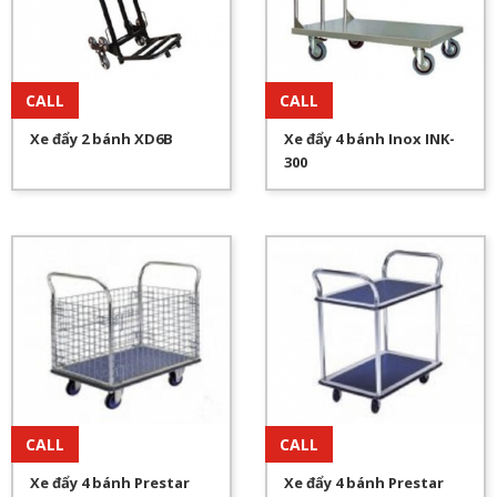
CÔNG TY TNHH NHỰA THUẬN TIẾN
Địa chỉ:
Số A7/29A Ấp 1, Xã Lê Minh Xuân, Huyện Bình
Chánh, Thành phố Hồ Chí Minh, Việt Nam
CALL
CALL
Hotline:
028.6272.8448
-
0903.599.133
Xe đẩy 2 bánh XD6B
Xe đẩy 4 bánh Inox INK-
Email:
cskh.thuantienplastic@gmail.com
300
CALL
CALL
Xe đẩy 4 bánh Prestar
Xe đẩy 4 bánh Prestar