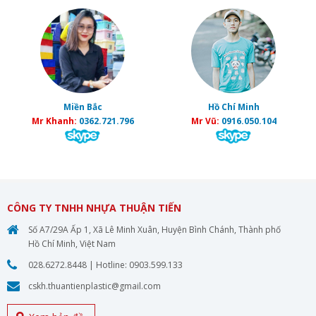
Miền Bắc
Hồ Chí Minh
Mr Khanh:
0362.721.796
Mr Vũ:
0916.050.104
CÔNG TY TNHH NHỰA THUẬN TIẾN
Số A7/29A Ấp 1, Xã Lê Minh Xuân, Huyện Bình Chánh, Thành phố
Hồ Chí Minh, Việt Nam
028.6272.8448
| Hotline:
0903.599.133
cskh.thuantienplastic@gmail.com