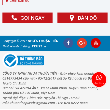
Xem bản đồ
GỌI NGAY
BẢN ĐỒ
Copyright © 2017
NHỰA THUẬN TIẾN
Thiết kế web di động:
TRUST.vn
CÔNG TY TNHH NHỰA THUẬN TIẾN - Giấy phép kinh doanh số:
0314773434 cấp ngày 05/12/2017 bởi Sở Kế hoạch và Đầu Tư
TP.Hồ Chí Minh
Hotline
Địa chỉ: Số A7/29A Ấp 1, Xã Lê Minh Xuân, Huyện Bình Chánh,
Thành phố Hồ Chí Minh, Việt Nam
Người đại diện: Giám Đốc Nguyễn Thị Nga - Email:
cskh.thuantienplastic@gmail.com - Tel: 028.6272.8448