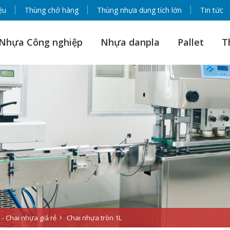
ệu
Thùng chở hàng
Thùng nhựa dung tích lớn
Tin tức
Nhựa Công nghiệp
Nhựa danpla
Pallet
T
- Chai nhựa giá rẻ
Chai nhựa tròn 1L