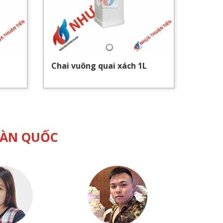
Chai vuông quai xách 1L
Chai 
OÀN QUỐC