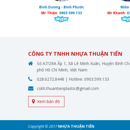
Bình Dương - Bình Phước
Miền
Mr Thiện:
0903.599.133
Mr Khanh:
0
CÔNG TY TNHH NHỰA THUẬN TIẾN
Số A7/29A Ấp 1, Xã Lê Minh Xuân, Huyện Bình C
phố Hồ Chí Minh, Việt Nam
028.6272.8448
| Hotline:
0903.599.133
cskh.thuantienplastic@gmail.com
Xem bản đồ
Copyright © 2017
NHỰA THUẬN TIẾN