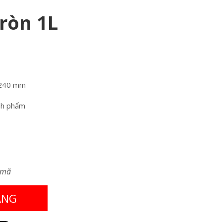
ròn 1L
 240 mm
nh phẩm
 mã
ÀNG