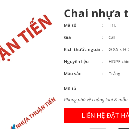
Chai nhựa t
Mã số
T1L
Giá
Call
Kích thước ngoài
Ø 85 x H
Nguyên liệu
HDPE chí
Màu sắc
Trắng
Mô tả
Phong phú về chủng loại & mẫu
LIÊN HỆ ĐẶT H