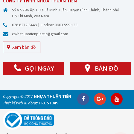
CÔNG TY TNHH NHỰA THUẬN TIẾN
Số A7/29A Ấp 1, Xã Lê Minh Xuân, Huyện Bình Chánh, Thành phố
Hồ Chí Minh, Việt Nam
028.6272.8448
| Hotline:
0903.599.133
cskh.thuantienplastic@gmail.com
Xem bản đồ
GỌI NGAY
BẢN ĐỒ
Copyright © 2017
NHỰA THUẬN TIẾN
Thiết kế web di động:
TRUST.vn