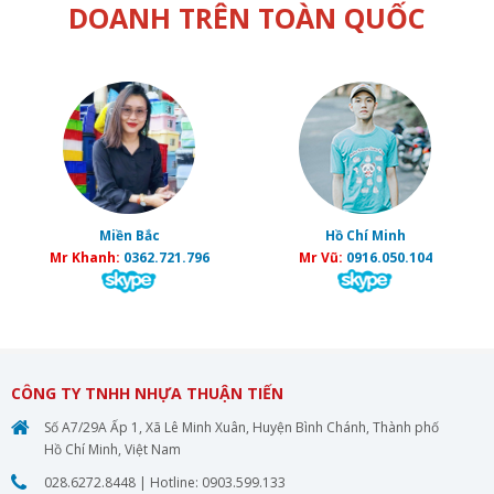
DOANH TRÊN TOÀN QUỐC
Miền Bắc
Hồ Chí Minh
Mr Khanh:
0362.721.796
Mr Vũ:
0916.050.104
CÔNG TY TNHH NHỰA THUẬN TIẾN
Số A7/29A Ấp 1, Xã Lê Minh Xuân, Huyện Bình Chánh, Thành phố
Hồ Chí Minh, Việt Nam
028.6272.8448
| Hotline:
0903.599.133