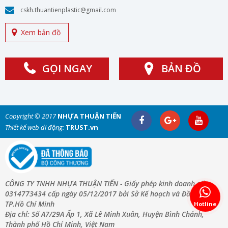
cskh.thuantienplastic@gmail.com
Xem bản đồ
GỌI NGAY
BẢN ĐỒ
Copyright © 2017
NHỰA THUẬN TIẾN
Thiết kế web di động:
TRUST.vn
CÔNG TY TNHH NHỰA THUẬN TIẾN - Giấy phép kinh doanh số:
0314773434 cấp ngày 05/12/2017 bởi Sở Kế hoạch và Đầu Tư
TP.Hồ Chí Minh
Hotline
Địa chỉ: Số A7/29A Ấp 1, Xã Lê Minh Xuân, Huyện Bình Chánh,
Thành phố Hồ Chí Minh, Việt Nam