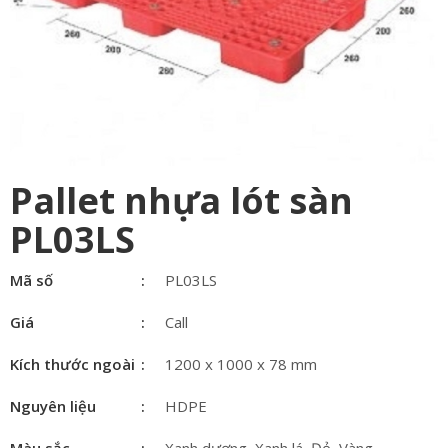
Pallet nhựa lót sàn
PL03LS
Mã số
PL03LS
Giá
Call
Kích thước ngoài
1200 x 1000 x 78 mm
Nguyên liệu
HDPE
Màu sắc
Xanh dương, Xanh lá, Đỏ, Vàng ...