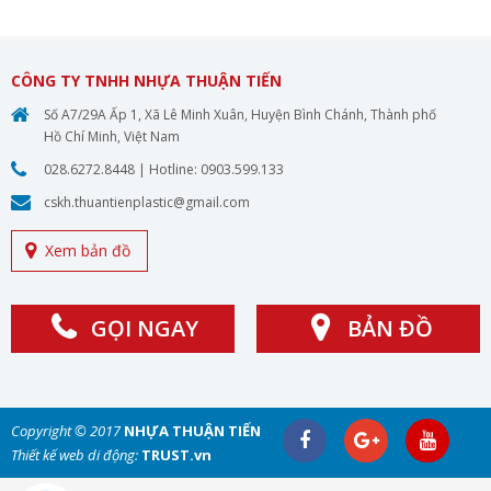
CÔNG TY TNHH NHỰA THUẬN TIẾN
Số A7/29A Ấp 1, Xã Lê Minh Xuân, Huyện Bình Chánh, Thành phố
Hồ Chí Minh, Việt Nam
028.6272.8448
| Hotline:
0903.599.133
cskh.thuantienplastic@gmail.com
Xem bản đồ
GỌI NGAY
BẢN ĐỒ
Copyright © 2017
NHỰA THUẬN TIẾN
Thiết kế web di động:
TRUST.vn