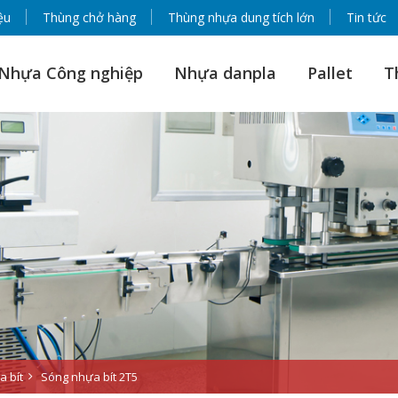
ệu
Thùng chở hàng
Thùng nhựa dung tích lớn
Tin tức
Nhựa Công nghiệp
Nhựa danpla
Pallet
T
 bít
Sóng nhựa bít 2T5