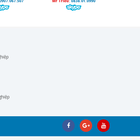
0907.067.507
Mr Triều:
0838.01.0990
hiệp
ghiệp