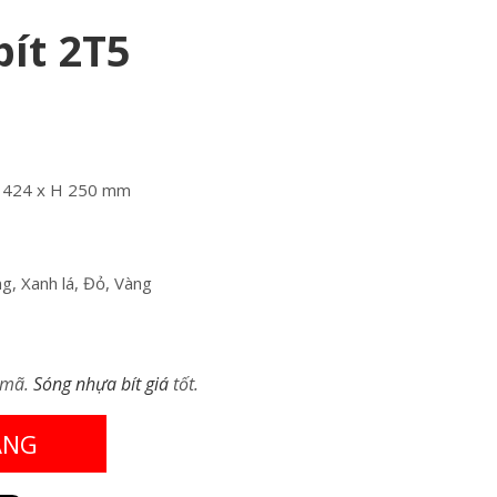
ít 2T5
W 424 x H 250 mm
g, Xanh lá, Đỏ, Vàng
 mã.
Sóng nhựa bít giá
tốt.
ÀNG