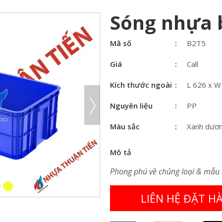
Sóng nhựa b
Mã số
B2T5
Giá
Call
Kích thước ngoài
L 626 x 
Nguyên liệu
PP
Màu sắc
Xanh dươn
Mô tả
Phong phú về chủng loại & mẫu
LIÊN HỆ ĐẶT H