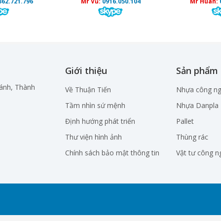
362.721.796
Mr Vũ:
0916.050.104
Mr Huân:
Giới thiệu
Sản phẩm
hánh, Thành
Về Thuận Tiến
Nhựa công ng
Tầm nhìn sứ mệnh
Nhựa Danpla
Định hướng phát triển
Pallet
Thư viện hình ảnh
Thùng rác
Chính sách bảo mật thông tin
Vật tư công n