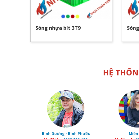
Sóng nhựa bít 3T9
Sóng
HỆ THỐN
Bình Dương - Bình Phước
Miền