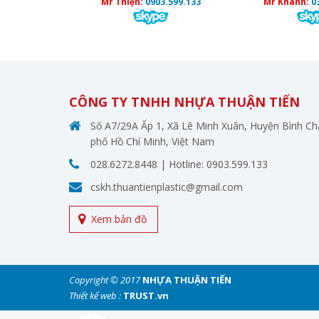
Mr Thiện:
0903.599.133
Mr Khanh:
0
CÔNG TY TNHH NHỰA THUẬN TIẾN
Số A7/29A Ấp 1, Xã Lê Minh Xuân, Huyện Bình C
phố Hồ Chí Minh, Việt Nam
028.6272.8448
| Hotline:
0903.599.133
cskh.thuantienplastic@gmail.com
Xem bản đồ
Copyright © 2017
NHỰA THUẬN TIẾN
Thiết kế web :
TRUST.vn