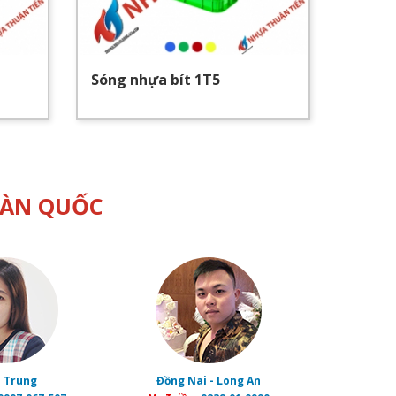
Sóng nhựa bít 1T5
Sóng 
OÀN QUỐC
 Trung
Đồng Nai - Long An