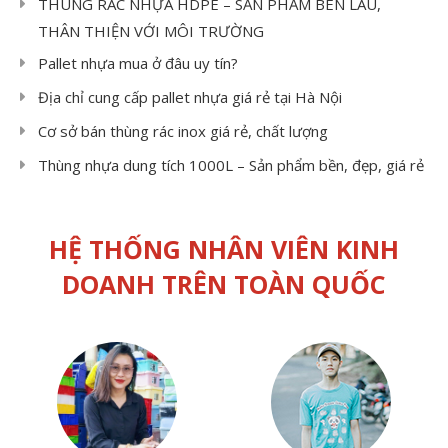
THÙNG RÁC NHỰA HDPE – SẢN PHẨM BÊN LÂU,
THÂN THIỆN VỚI MÔI TRƯỜNG
Pallet nhựa mua ở đâu uy tín?
Địa chỉ cung cấp pallet nhựa giá rẻ tại Hà Nội
Cơ sở bán thùng rác inox giá rẻ, chất lượng
Thùng nhựa dung tích 1000L – Sản phẩm bền, đẹp, giá rẻ
HỆ THỐNG NHÂN VIÊN KINH
DOANH TRÊN TOÀN QUỐC