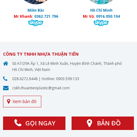
Miền Bắc
Hồ Chí Minh
Mr Khanh:
0362.721.796
Mr Vũ:
0916.050.104
CÔNG TY TNHH NHỰA THUẬN TIẾN
Số A7/29A Ấp 1, Xã Lê Minh Xuân, Huyện Bình Chánh, Thành phố
Hồ Chí Minh, Việt Nam
028.6272.8448
| Hotline:
0903.599.133
cskh.thuantienplastic@gmail.com
Xem bản đồ
GỌI NGAY
BẢN ĐỒ