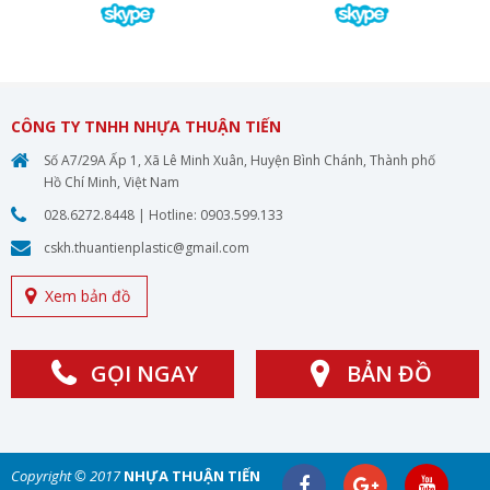
CÔNG TY TNHH NHỰA THUẬN TIẾN
Số A7/29A Ấp 1, Xã Lê Minh Xuân, Huyện Bình Chánh, Thành phố
Hồ Chí Minh, Việt Nam
028.6272.8448
| Hotline:
0903.599.133
cskh.thuantienplastic@gmail.com
Xem bản đồ
GỌI NGAY
BẢN ĐỒ
Copyright © 2017
NHỰA THUẬN TIẾN