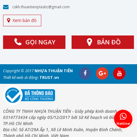
cskh.thuantienplastic@gmail.com
Xem bản đồ
GỌI NGAY
BẢN ĐỒ
Copyright © 2017
NHỰA THUẬN TIẾN
Thiết kế web di động:
TRUST.vn
CÔNG TY TNHH NHỰA THUẬN TIẾN - Giấy phép kinh doanh số:
0314773434 cấp ngày 05/12/2017 bởi Sở Kế hoạch và Đầu Tư
TP.Hồ Chí Minh
Hotline
Địa chỉ: Số A7/29A Ấp 1, Xã Lê Minh Xuân, Huyện Bình Chánh,
Thành phố Hồ Chí Minh, Việt Nam