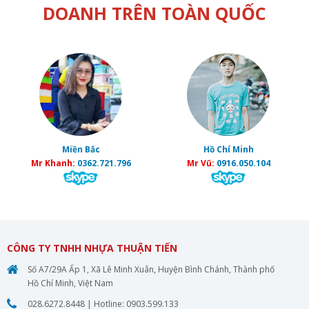
DOANH TRÊN TOÀN QUỐC
Miền Bắc
Hồ Chí Minh
Mr Khanh:
0362.721.796
Mr Vũ:
0916.050.104
CÔNG TY TNHH NHỰA THUẬN TIẾN
Số A7/29A Ấp 1, Xã Lê Minh Xuân, Huyện Bình Chánh, Thành phố
Hồ Chí Minh, Việt Nam
028.6272.8448
| Hotline:
0903.599.133