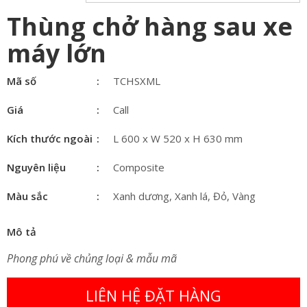
Thùng chở hàng sau xe
máy lớn
Mã số
TCHSXML
Giá
Call
Kích thước ngoài
L 600 x W 520 x H 630 mm
Nguyên liệu
Composite
Màu sắc
Xanh dương, Xanh lá, Đỏ, Vàng
Mô tả
Phong phú về chủng loại & mẫu mã
LIÊN HỆ ĐẶT HÀNG