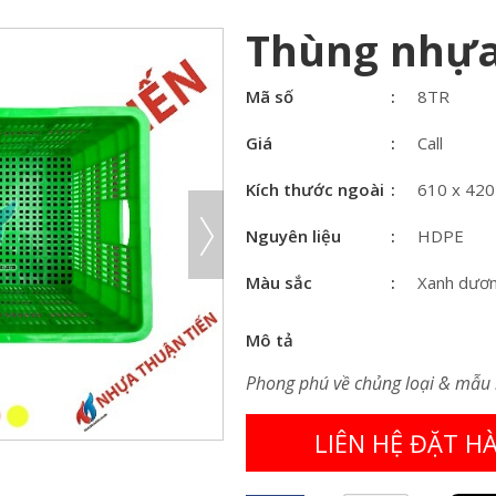
Thùng nhựa
Mã số
8TR
Giá
Call
Kích thước ngoài
610 x 42
Nguyên liệu
HDPE
Màu sắc
Xanh dươn
Mô tả
Phong phú về chủng loại & mẫu
LIÊN HỆ ĐẶT H