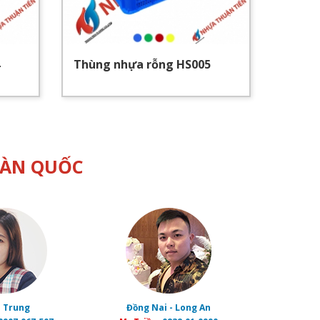
Thùng nhựa rỗng HS005
Thùng
OÀN QUỐC
 Trung
Đồng Nai - Long An