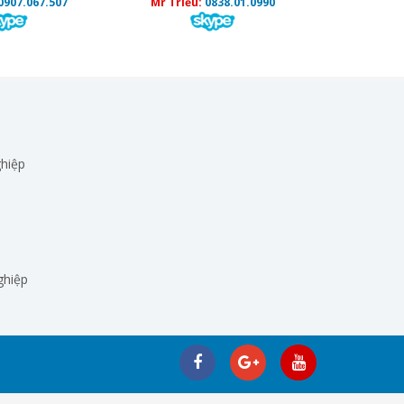
0907.067.507
Mr Triều:
0838.01.0990
hiệp
ghiệp