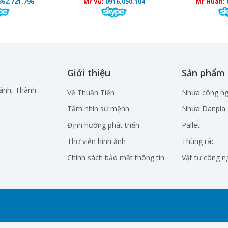
362.721.796
Mr Vũ:
0916.050.104
Mr Huân:
Giới thiệu
Sản phẩm
hánh, Thành
Về Thuận Tiến
Nhựa công ng
Tầm nhìn sứ mệnh
Nhựa Danpla
Định hướng phát triển
Pallet
Thư viện hình ảnh
Thùng rác
Chính sách bảo mật thông tin
Vật tư công n