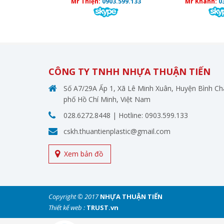
Mr Thiện:
0903.599.133
Mr Khanh:
0
CÔNG TY TNHH NHỰA THUẬN TIẾN
Số A7/29A Ấp 1, Xã Lê Minh Xuân, Huyện Bình C
phố Hồ Chí Minh, Việt Nam
028.6272.8448
| Hotline:
0903.599.133
cskh.thuantienplastic@gmail.com
Xem bản đồ
Copyright © 2017
NHỰA THUẬN TIẾN
Thiết kế web :
TRUST.vn