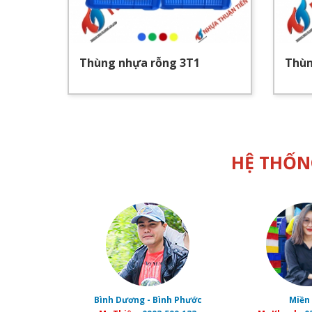
13
Thùng nhựa rỗng 3T1
Thùn
HỆ THỐN
Bình Dương - Bình Phước
Miền