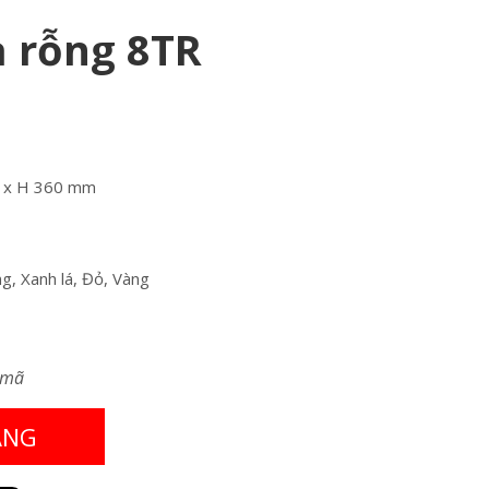
 rỗng 8TR
0 x H 360 mm
g, Xanh lá, Đỏ, Vàng
 mã
ÀNG