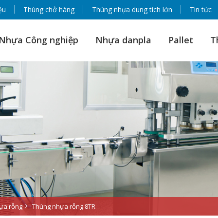
ệu
Thùng chở hàng
Thùng nhựa dung tích lớn
Tin tức
Nhựa Công nghiệp
Nhựa danpla
Pallet
T
ựa rỗng
Thùng nhựa rỗng 8TR