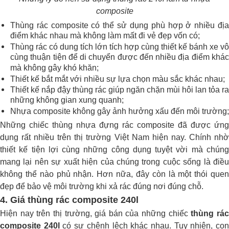
composite
Thùng rác composite có thể sử dụng phù hợp ở nhiều địa
điểm khác nhau mà không làm mất đi vẻ đẹp vốn có;
Thùng rác có dung tích lớn tích hợp cùng thiết kế bánh xe vô
cùng thuận tiện để di chuyển được đến nhiều địa điểm khác
mà không gây khó khăn;
Thiết kế bắt mắt với nhiều sự lựa chọn màu sắc khác nhau;
Thiết kế nắp đậy thùng rác giúp ngăn chặn mùi hôi lan tỏa ra
những không gian xung quanh;
Nhựa composite không gây ảnh hưởng xấu đến môi trường;
Những chiếc thùng nhựa đựng rác composite đã được ứng
dụng rất nhiều trên thị trường Việt Nam hiện nay. Chính nhờ
thiết kế tiện lợi cùng những công dụng tuyệt vời mà chúng
mang lại nên sự xuất hiện của chúng trong cuộc sống là điều
không thể nào phủ nhận. Hơn nữa, đây còn là một thói quen
đẹp để bảo vệ môi trường khi xả rác đúng nơi đúng chỗ.
4. Giá thùng rác composite 240l
Hiện nay trên thị trường, giá bán của những chiếc
thùng rá
composite 240l
có sự chênh lệch khác nhau. Tuy nhiên, co