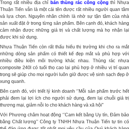
Trong rất nhiều địa chỉ
bán thùng rác công cộng
thì Nhự
Thuận Tiến vẫn là một cái tên được rất nhiều người quan tâm
và lựa chọn. Nguyên nhân chính là nhờ sự tận tâm của nhà
sản xuất đặt ở trong từng sản phẩm. Bên cạnh đó, khách hàng
cảm nhận được những giá trị và chất lượng mà họ nhận lại
được khi sử dụng.
Nhựa Thuận Tiến còn rất thấu hiểu thị trường khi cho ra mắt
những dòng sản phẩm có thiết kế đẹp mắt và phù hợp với
nhiều điều kiện môi trường khác nhau. Thùng rác nhựa
composite 240l có tuổi thọ cao lại phù hợp ở nhiều vị trí quan
trọng sẽ giúp cho mọi người luôn giữ được vệ sinh sạch đẹp ở
xung quanh.
Bên cạnh đó, với triết lý kinh doanh ‘’Mỗi sản phẩm trước hết
phải đem lại lợi ích cho người sử dụng, đem lại chuỗi giá trị
thương mại, giảm nỗi lo cho khách hàng và xã hội”
Với Phương châm hoạt động ‘’Cam kết bằng Uy tín, Đảm bảo
bằng Chất lượng’’ Công ty TNHH Nhựa Thuận Tiến tự tin có
thể đáp ứng được tốt nhất mọi yêu cầu của Quý khách hàng