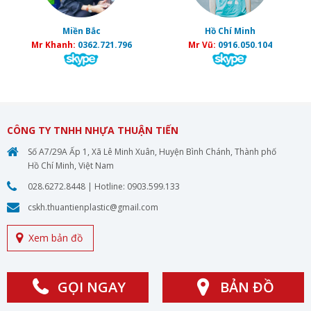
Miền Bắc
Hồ Chí Minh
Mr Khanh:
0362.721.796
Mr Vũ:
0916.050.104
CÔNG TY TNHH NHỰA THUẬN TIẾN
Số A7/29A Ấp 1, Xã Lê Minh Xuân, Huyện Bình Chánh, Thành phố
Hồ Chí Minh, Việt Nam
028.6272.8448
| Hotline:
0903.599.133
cskh.thuantienplastic@gmail.com
Xem bản đồ
GỌI NGAY
BẢN ĐỒ