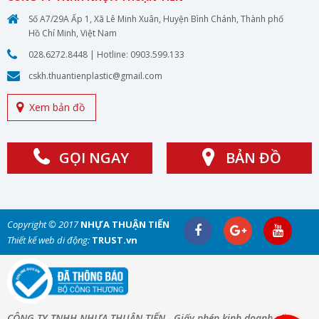
Số A7/29A Ấp 1, Xã Lê Minh Xuân, Huyện Bình Chánh, Thành phố
Hồ Chí Minh, Việt Nam
028.6272.8448
| Hotline:
0903.599.133
cskh.thuantienplastic@gmail.com
Xem bản đồ
GỌI NGAY
BẢN ĐỒ
Copyright © 2017
NHỰA THUẬN TIẾN
Thiết kế web di động:
TRUST.vn
CÔNG TY TNHH NHỰA THUẬN TIẾN - Giấy phép kinh doanh số: