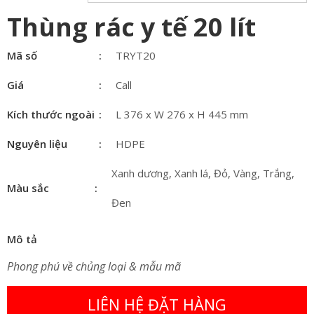
Thùng rác y tế 20 lít
Mã số
TRYT20
Giá
Call
Kích thước ngoài
L 376 x W 276 x H 445 mm
Nguyên liệu
HDPE
Xanh dương, Xanh lá, Đỏ, Vàng, Trắng,
Màu sắc
Đen
Mô tả
Phong phú về chủng loại & mẫu mã
LIÊN HỆ ĐẶT HÀNG