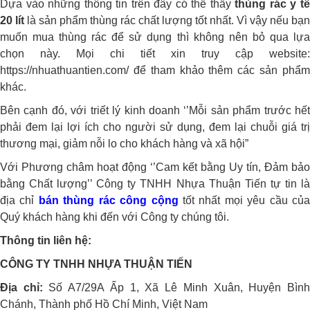
Dựa vào những thông tin trên đây có thể thấy
thùng rác y t
20 lít
là sản phẩm thùng rác chất lượng tốt nhất. Vì vậy nếu bạn
muốn mua thùng rác để sử dụng thì không nên bỏ qua lựa
chọn này. Mọi chi tiết xin truy cập website:
https://nhuathuantien.com/
để tham khảo thêm các sản phẩm
khác.
Bên cạnh đó, với triết lý kinh doanh ‘’Mỗi sản phẩm trước hết
phải đem lại lợi ích cho người sử dụng, đem lại chuỗi giá trị
thương mại, giảm nỗi lo cho khách hàng và xã hội”
Với Phương châm hoạt động ‘’Cam kết bằng Uy tín, Đảm bảo
bằng Chất lượng’’ Công ty TNHH Nhựa Thuận Tiến tự tin là
địa chỉ
bán thùng rác công cộng
tốt nhất mọi yêu cầu củ
Quý khách hàng khi đến với Công ty chúng tôi.
Thông tin liên hệ:
CÔNG TY TNHH NHỰA THUẬN TIẾN
Địa chỉ:
Số A7/29A Ấp 1, Xã Lê Minh Xuân, Huyện Bìn
Chánh, Thành phố Hồ Chí Minh, Việt Nam