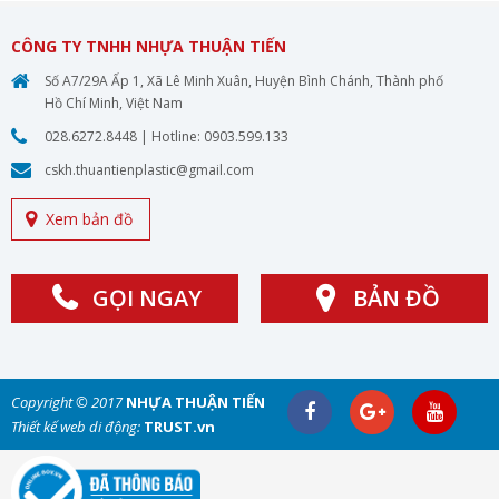
CÔNG TY TNHH NHỰA THUẬN TIẾN
Số A7/29A Ấp 1, Xã Lê Minh Xuân, Huyện Bình Chánh, Thành phố
Hồ Chí Minh, Việt Nam
028.6272.8448
| Hotline:
0903.599.133
cskh.thuantienplastic@gmail.com
Xem bản đồ
GỌI NGAY
BẢN ĐỒ
Copyright © 2017
NHỰA THUẬN TIẾN
Thiết kế web di động:
TRUST.vn