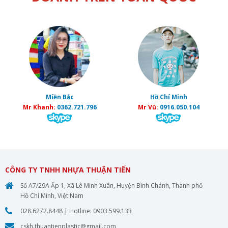
Miền Bắc
Hồ Chí Minh
Mr Khanh:
0362.721.796
Mr Vũ:
0916.050.104
CÔNG TY TNHH NHỰA THUẬN TIẾN
Số A7/29A Ấp 1, Xã Lê Minh Xuân, Huyện Bình Chánh, Thành phố
Hồ Chí Minh, Việt Nam
028.6272.8448
| Hotline:
0903.599.133
cskh.thuantienplastic@gmail.com