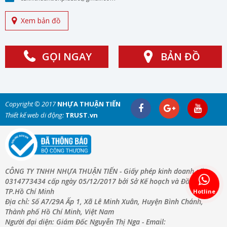
Xem bản đồ
GỌI NGAY
BẢN ĐỒ
Copyright © 2017
NHỰA THUẬN TIẾN
Thiết kế web di động:
TRUST.vn
CÔNG TY TNHH NHỰA THUẬN TIẾN - Giấy phép kinh doanh số:
0314773434 cấp ngày 05/12/2017 bởi Sở Kế hoạch và Đầu Tư
TP.Hồ Chí Minh
Hotline
Địa chỉ: Số A7/29A Ấp 1, Xã Lê Minh Xuân, Huyện Bình Chánh,
Thành phố Hồ Chí Minh, Việt Nam
Người đại diện: Giám Đốc Nguyễn Thị Nga - Email: