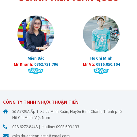
Miền Bắc
Hồ Chí Minh
Mr Khanh:
0362.721.796
Mr Vũ:
0916.050.104
CÔNG TY TNHH NHỰA THUẬN TIẾN
Số A7/29A Ấp 1, Xã Lê Minh Xuân, Huyện Bình Chánh, Thành phố
Hồ Chí Minh, Việt Nam
028.6272.8448
| Hotline:
0903.599.133
cskh.thuantienplastic@gmail.com