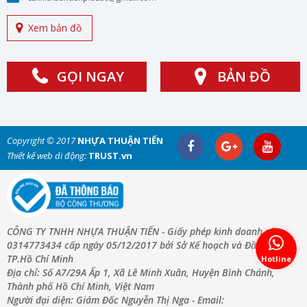
Xem bản đồ
GỌI NGAY
BẢN ĐỒ
Copyright © 2017
NHỰA THUẬN TIẾN
Thiết kế web di động:
TRUST.vn
CÔNG TY TNHH NHỰA THUẬN TIẾN - Giấy phép kinh doanh số:
0314773434 cấp ngày 05/12/2017 bởi Sở Kế hoạch và Đầu Tư
TP.Hồ Chí Minh
Hotline
Địa chỉ: Số A7/29A Ấp 1, Xã Lê Minh Xuân, Huyện Bình Chánh,
Thành phố Hồ Chí Minh, Việt Nam
Người đại diện: Giám Đốc Nguyễn Thị Nga - Email: