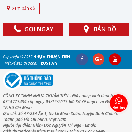
Xem bản đồ
GỌI NGAY
BẢN ĐỒ
Copyright © 2017
NHỰA THUẬN TIẾN
Thiết kế web di động:
TRUST.vn
CÔNG TY TNHH NHỰA THUẬN TIẾN - Giấy phép kinh doanh số:
0314773434 cấp ngày 05/12/2017 bởi Sở Kế hoạch và Đầu Tư
TP.Hồ Chí Minh
Hotline
Địa chỉ: Số A7/29A Ấp 1, Xã Lê Minh Xuân, Huyện Bình Chánh,
Thành phố Hồ Chí Minh, Việt Nam
Người đại diện: Giám Đốc Nguyễn Thị Nga - Email:
cskh.thuantienplastic@gmail.com - Tel: 028.6272.8448