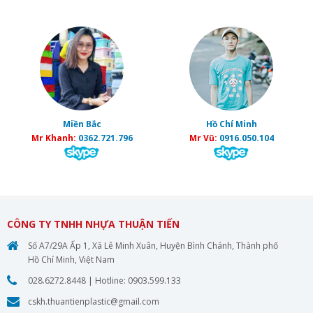
Miền Bắc
Hồ Chí Minh
Mr Khanh:
0362.721.796
Mr Vũ:
0916.050.104
CÔNG TY TNHH NHỰA THUẬN TIẾN
Số A7/29A Ấp 1, Xã Lê Minh Xuân, Huyện Bình Chánh, Thành phố
Hồ Chí Minh, Việt Nam
028.6272.8448
| Hotline:
0903.599.133
cskh.thuantienplastic@gmail.com