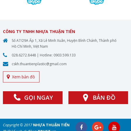
CÔNG TY TNHH NHỰA THUẬN TIẾN
Số A7/29A Ấp 1, Xã Lê Minh Xuân, Huyện Bình Chánh, Thành phố
Hồ Chí Minh, Việt Nam
028.6272.8448
| Hotline:
0903.599.133
cskh.thuantienplastic@gmail.com
Xem bản đồ
GỌI NGAY
BẢN ĐỒ
Copyright © 2017
NHỰA THUẬN TIẾN